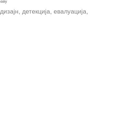
раву
дизајн, детекција, евалуација,