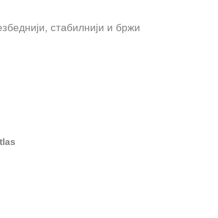
беднији, стабилнији и бржи
tlas