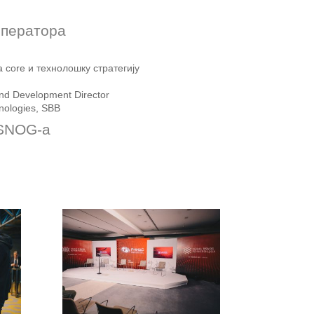
оператора
core и технолошку стратегију
and Development Director
nologies, SBB
SNOG-a