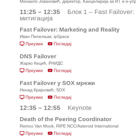
Михаило Јовановић, директор, Kанцеларија за ИТ и е-уп
11:25 – 12:35
Блок 1 – Fast Failover: 
митигација
Fast Failover: Marketing and Reality
Иван Пепелњак, ipSpace
Преузми
Погледај
DNS Failover
Жарко Кецић, РНИДС
Преузми
Погледај
Fast Failover у SOX мрежи
Ненад Крајновић, SOX
Преузми
Погледај
12:35 – 12:55
Keynote
Death of the Peering Coordinator
Remco Van Mook, RIPE NCC/Asteroid International
Преузми
Погледај