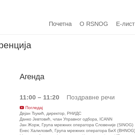
Почетна
О RSNOG
Е-лист
енција
Агенда
11:00 – 11:20
Поздравне речи
Погледај
Дејан Ђукић, директор, РНИДС
Данко Јевтовић, члан Управног одбора, ICANN
Јан Жорж, Група мрежних оператора Словеније (SINOG)
Енес Халиловић, Група мрежних оператора БиХ (BHNOG