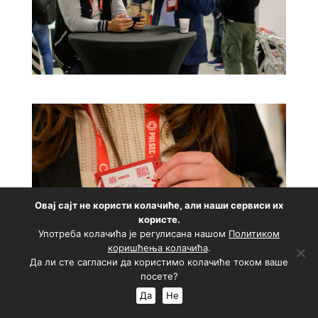
Овај сајт не користи колачиће, али наши сервиси их
користе.
Употреба колачића је регулисана нашом
Политиком
коришћења колачића
.
Да ли сте сагласни да користимо колачиће током ваше
посете?
Да
Не