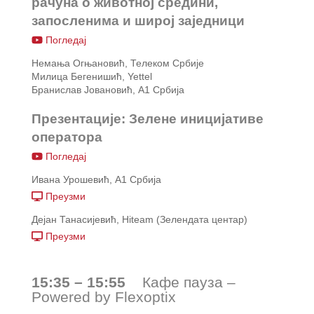
рачуна о животној средини,
запосленима и широј заједници
Погледај
Немања Огњановић, Телеком Србије
Милица Бегенишић, Yettel
Бранислав Јовановић, А1 Србија
Презентације: Зелене иницијативе
оператора
Погледај
Ивана Урошевић, А1 Србија
Преузми
Дејан Танасијевић, Hiteam (Зелендата центар)
Преузми
15:35 – 15:55
Кафе пауза –
Powered by Flexoptix