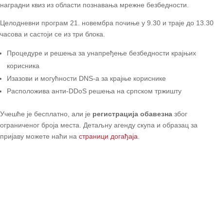
наградни квиз из области познавања мрежне безбедности.
Целодневни програм 21. новембра почиње у 9.30 и траје до 13.30
часова и састоји се из три блока.
Процедуре и решења за унапређење безбедности крајњих
корисника
Изазови и могућности DNS-а за крајње кориснике
Расположива анти-DDoS решења на српском тржишту
Учешће је бесплатно, али је
регистрација обавезна
због
ограниченог броја места. Детаљну агенду скупа и образац за
пријаву можете наћи на
страници догађаја
.