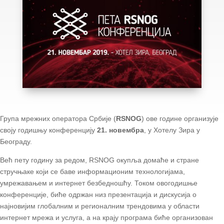
Група мрежних оператора Србије (
RSNOG
) ове године организује
своју годишњу конференцију
21. новембра
, у Хотелу Зира у
Београду.
Већ пету годину за редом, RSNOG окупља домаће и стране
стручњаке који се баве информационим технологијама,
умрежавањем и интернет безбедношћу. Током овогодишње
конференције, биће одржан низ презентација и дискусија о
најновијим глобалним и регионалним трендовима у области
интернет мрежа и услуга, а на крају програма биће организован