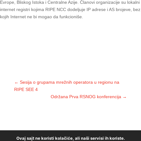
Evrope, Bliskog Istoka i Centralne Azije. Članovi organizacije su lokalni
internet registri kojima RIPE NCC dodeljuje IP adrese i AS brojeve, bez
kojih Internet ne bi mogao da funkcioniše.
←
Sesija o grupama mrežnih operatora u regionu na
RIPE SEE 4
Održana Prva RSNOG konferencija
→
Ovaj sajt ne koristi kolačiće, ali naši servisi ih koriste.