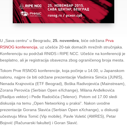
U „Sava centru“ u Beogradu,
25. novembra
, biće održana
Prva
RSNOG konferencija
, uz učešće 20-tak domaćih mrežnih stručnjaka.
Konferenciju su podržali RNIDS i RIPE NCC. Učešće na konferenciji je
besplatno, ali je registracija obavezna zbog ograničenog broja mesta.
Tokom Prve RSNOG konferencije, koja počinje u 14.00, u Japanskom
salonu, najpre će biti
održane prezentacije Vladimira Simića (JUNIS),
Nenada Krajnovića (ETF Beograd), Boška Radivojevića (Mainstream),
Zorana Perovića (Serbian Open eXchange), Milana Anđelkovića
(Radijus vektor) i Peđe Radoičića (Telenor). Potom od 17.00 sledi
diskusija na temu „Open Networking u praksi“. Nakon uvodne
prezentacije Gorana Slavića (Serbian Open eXchange), u diskusiji
učestvuju Mina Tomić (Vip mobile), Pavle Vuletić (AMRES), Petar
Bojović (Računarski fakultet) i Goran Slavić.