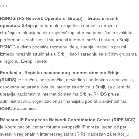
* * *
RSNOG (RS Network Operators’ Group) – Grupa mrežnih
operatora Srbije
je neformalna zajednica domaćih mrežnih
stručnjaka, okupljena oko zajedničkog interesa poboljšanja kvaliteta,
performansi, stabilnosti i sigurnosti internet mreža i usluga u Srbiji.
RSNOG aktivno podstiče razmenu ideja, znanja i najboljih praksi
između mrežnih stručnjaka u Srbiji, kao i saradnju sa sličnim grupama
u regionu, Evropi i svetu.
Fondacija „Registar nacionalnog internet domena Srbije“
(RNIDS)
je stručna, nestranačka, nevladina i nedobitna organizacija,
osnovana od strane lokalne internet zajednice u Srbiji, sa ciljem da
upravlja nacionalnim internet domenima Srbije. RNIDS pruža
administrativnu, organizacionu i finansijsku podršku aktivnostima
RSNOG zajednice.
Réseaux IP Européens Network Coordination Centre (RIPE NCC)
je Koordinacioni centar foruma evropskih IP mreža, jedan od pet
svetskih regionalnih internet registara (RIR), nadležan za teritoriju