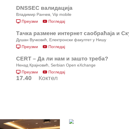
DNSSEC валидација
Владимир Ранчев, Vip mobile
Преузми
Погледај
Тачка размене интернет саобраћаја и С
Душан Вучковић, Електронски факултет у Нишу
Преузми
Погледај
CERT – Да ли нам и зашто треба?
Ненад Крајновић, Serbian Open eXchange
Преузми
Погледај
17.40
Коктел