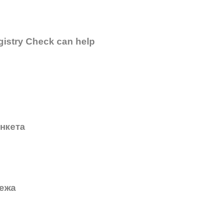
gistry Check can help
анкета
режа