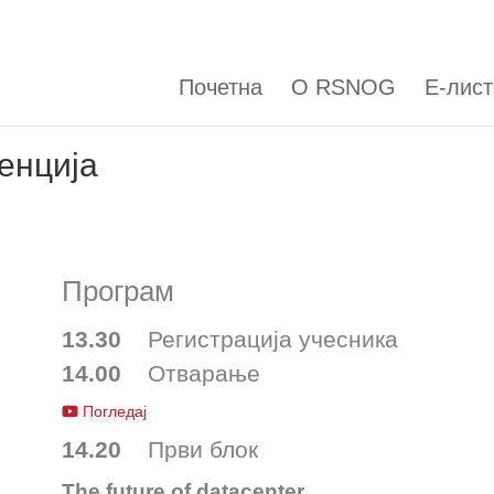
Почетна
О RSNOG
Е-лист
енција
Програм
13.30
Регистрација учесника
14.00
Отварање
Погледај
14.20
Први блок
The future of datacenter